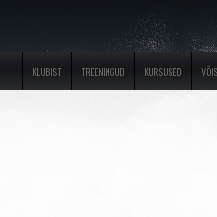
KLUBIST
TREENINGUD
KURSUSED
VÕI