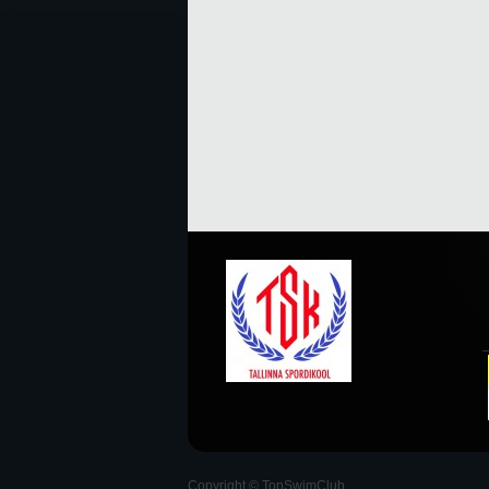
Copyright © TopSwimClub