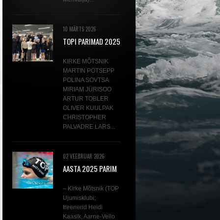
10 MÄRTS 2026
TOPI PARIMAD 2025
KIRKE MÕTSNIK
MARTIN POTSEPP
POLINA SOVTSA
MIRIAM JÜRISOO
ARTUR TOBLER
OLIVER KUULPAK
CHRISTOPHER
PALVADRE LARS...
02 VEEBRUAR 2026
AASTA 2025 PARIM
AVAVEEUJUJA KIRKE
MÕTSNIK
– Kirke Mõtsnik (TOP
Ujumisklubi;
treenerid Heidi
Kaasik, Aarne-Vello