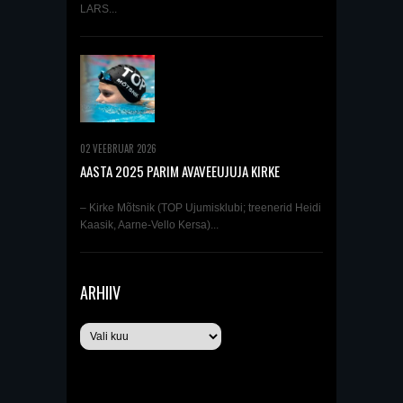
LARS...
02 VEEBRUAR 2026
AASTA 2025 PARIM AVAVEEUJUJA KIRKE
MÕTSNIK
– Kirke Mõtsnik (TOP Ujumisklubi; treenerid Heidi
Kaasik, Aarne-Vello Kersa)...
ARHIIV
Arhiiv