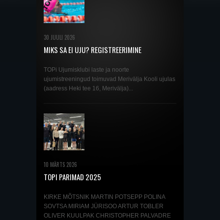
30 JUULI 2026
MIKS SA EI UJU? REGISTREERIMINE
SEPTEMBRIS ALGAVATELE UJUMISKURSUSTELE
JA TREENINGRÜHMADESSE ON AVATUD!
TOPi Ujumisklubi laste ja noorte
ujumistreeningud toimuvad Merivälja Kooli ujulas
(aadress Heki tee 16, Merivälja)...
10 MÄRTS 2026
TOPI PARIMAD 2025
KIRKE MÕTSNIK MARTIN POTSEPP POLINA
SOVTSA MIRIAM JÜRISOO ARTUR TOBLER
OLIVER KUULPAK CHRISTOPHER PALVADRE