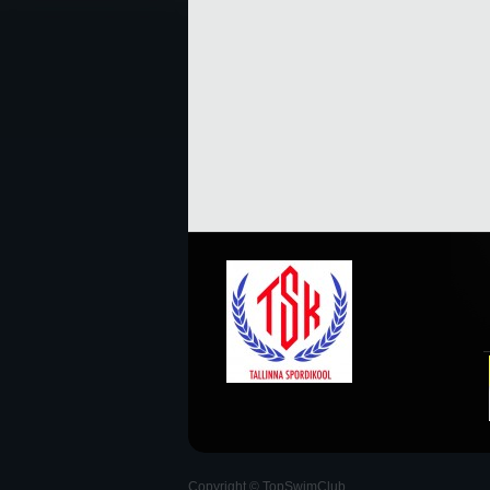
Copyright © TopSwimClub