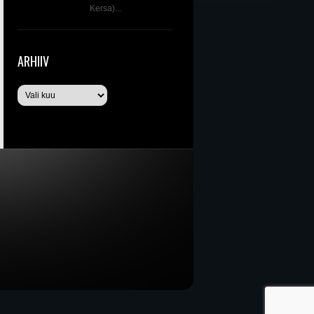
Kersa)...
ARHIIV
Arhiiv