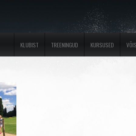
KLUBIST
TREENINGUD
KURSUSED
VÕI