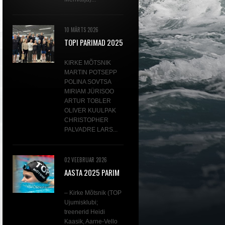
10 MÄRTS 2026
TOPI PARIMAD 2025
KIRKE MÕTSNIK
MARTIN POTSEPP
POLINA SOVTSA
MIRIAM JÜRISOO
ARTUR TOBLER
OLIVER KUULPAK
CHRISTOPHER
PALVADRE LARS...
02 VEEBRUAR 2026
AASTA 2025 PARIM
AVAVEEUJUJA KIRKE
MÕTSNIK
– Kirke Mõtsnik (TOP
Ujumisklubi;
treenerid Heidi
Kaasik, Aarne-Vello