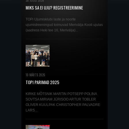
30 JUULI 2026
MIKS SA EI UJU? REGISTREERIMINE
SEPTEMBRIS ALGAVATELE UJUMISKURSUSTELE
JA TREENINGRÜHMADESSE ON AVATUD!
TOPi Ujumisklubi laste ja noorte
ujumistreeningud toimuvad Merivälja Kooli ujulas
(aadress Heki tee 16, Merivälja)...
10 MÄRTS 2026
TOPI PARIMAD 2025
KIRKE MÕTSNIK MARTIN POTSEPP POLINA
SOVTSA MIRIAM JÜRISOO ARTUR TOBLER
OLIVER KUULPAK CHRISTOPHER PALVADRE
LARS...