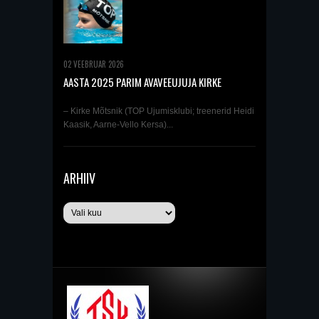
02 VEEBRUAR 2026
AASTA 2025 PARIM AVAVEEUJUJA KIRKE
MÕTSNIK
– Kirke Mõtsnik (TOP Ujumisklubi; treenerid Heidi
Kaasik, Aarne-Vello Kersa)...
ARHIIV
Arhiiv