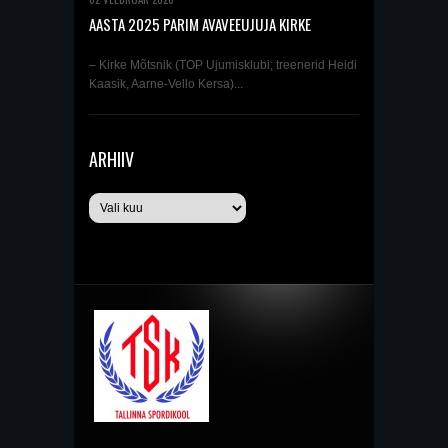
AASTA 2025 PARIM AVAVEEUJUJA KIRKE
MÕTSNIK
– Kirke Mõtsnik (TOP Ujumisklubi; treenerid Heidi
Kaasik, Aarne-Vello Kersa)...
ARHIIV
Arhiiv