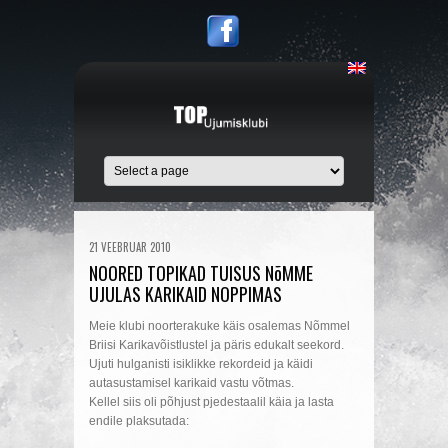
21 VEEBRUAR 2010
NOORED TOPIKAD TUISUS NõMME
UJULAS KARIKAID NOPPIMAS
Meie klubi noorterakuke käis osalemas Nõmmel
Briisi Karikavõistlustel ja päris edukalt seekord.
Ujuti hulganisti isiklikke rekordeid ja käidi
autasustamisel karikaid vastu võtmas.
Kellel siis oli põhjust pjedestaalil käia ja lasta
endile plaksutada: