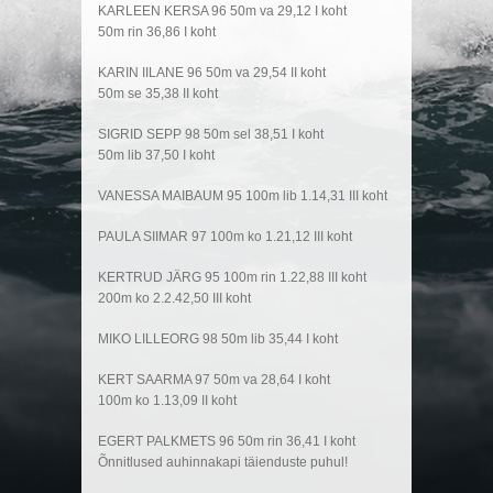
KARLEEN KERSA 96 50m va 29,12 I koht
50m rin 36,86 I koht
KARIN IILANE 96 50m va 29,54 II koht
50m se 35,38 II koht
SIGRID SEPP 98 50m sel 38,51 I koht
50m lib 37,50 I koht
VANESSA MAIBAUM 95 100m lib 1.14,31 III koht
PAULA SIIMAR 97 100m ko 1.21,12 III koht
KERTRUD JÄRG 95 100m rin 1.22,88 III koht
200m ko 2.2.42,50 III koht
MIKO LILLEORG 98 50m lib 35,44 I koht
KERT SAARMA 97 50m va 28,64 I koht
100m ko 1.13,09 II koht
EGERT PALKMETS 96 50m rin 36,41 I koht
Õnnitlused auhinnakapi täienduste puhul!