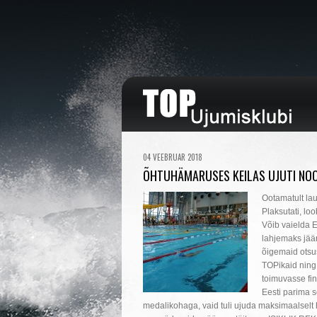
04 VEEBRUAR 2018
ÕHTUHÄMARUSES KEILAS UJUTI NOO
Ootamatult la
Plaksutati, loo
Võib vaielda E
lahjemaks jään
õigemaid otsus
TOPikaid ning
toimuvasse fin
Eesti parima s
medalikohaga, vaid tuli ujuda maksimaalselt 