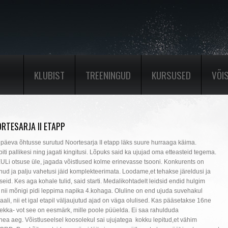
KLUBIST
TREENINGUD
KURSUSED
VÕI
RTESARJA II ETAPP
upäeva õhtusse surutud Noortesarja II etapp läks suure hurraaga käima.
biti pallikesi ning jagati kingitusi. Lõpuks said ka ujujad oma etteasteid tegema.
ULi otsuse üle, jagada võistlused kolme erinevasse tsooni. Konkurents on
ud ja palju vahetusi jäid komplekteerimata. Loodame,et tehakse järeldusi ja
eid. Kes aga kohale tulid, said starti. Medalikohtadelt leidsid endid hulgim
 nii mõnigi pidi leppima napika 4.kohaga. Oluline on end ujuda suvehakul
aali, nii et igal etapil väljaujutud ajad on väga olulised. Kas pääsetakse 16ne
ekka- vot see on eesmärk, mille poole püüelda. Ei saa rahulduda
hea aeg. Võistluseelsel koosolekul sai ujujatega kokku lepitud,et vähim