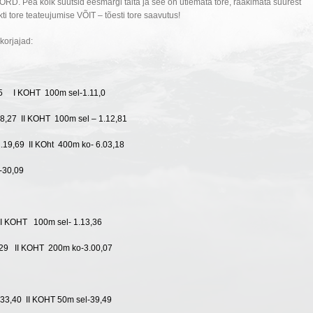
RD. Pea kõik suutsid eesmärgi täita ja see on ütlemata tore, rääkimata suurest
ti tore teateujumise VÕIT – tõesti tore saavutus!
orjajad:
5 I KOHT 100m sel-1.11,0
8,27 II KOHT 100m sel – 1.12,81
1.19,69 II KOht 400m ko- 6.03,18
-30,09
 KOHT 100m sel- 1.13,36
,29
II KOHT 200m ko-3.00,07
33,40 II KOHT 50m sel-39,49