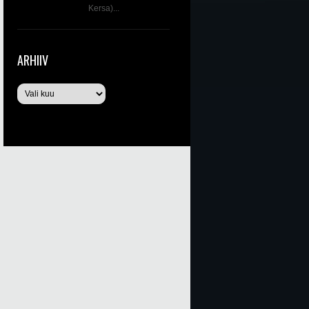
Kersa)...
ARHIIV
Arhiiv