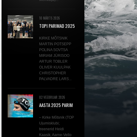
10 MÄRTS 2026
TOPI PARIMAD 2025
KIRKE MÕTSNIK
MARTIN POTSEPP
POLINA SOVTSA
MIRIAM JÜRISOO
ARTUR TOBLER
OLIVER KUULPAK
CHRISTOPHER
PALVADRE LARS...
02 VEEBRUAR 2026
AASTA 2025 PARIM
AVAVEEUJUJA KIRKE
MÕTSNIK
– Kirke Mõtsnik (TOP
Ujumisklubi;
treenerid Heidi
Kaasik, Aarne-Vello