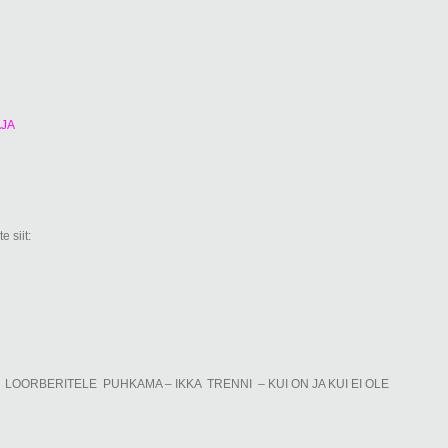
AJA
 siit:
OORBERITELE PUHKAMA – IKKA TRENNI – KUI ON JA KUI EI OLE