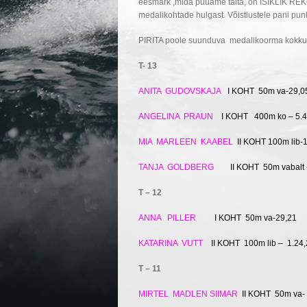
eesmärk ,mida püüame täita, on ISIKLIK REKO
medalikohtade hulgast. Võistlustele pani punk
PIRITA poole suunduva medalikoorma kokkuk
T- 13
ANITA GUDOVSKAJA
I KOHT 50m va-29,0
ANGELINA PRAUN
I KOHT 400m ko – 5.4
MIA MARLEEN KAABEL
II KOHT 100m lib-
TANJA GOLDBERG
II KOHT 50m vabalt 
T – 12
ANNA PILLER
I KOHT 50m va-29,21 I
KATARINA VUTT
II KOHT 100m lib – 1.24
T – 11
MIRTEL MADLEN SIIMAR
II KOHT 50m va- 