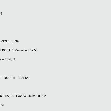
69
leksi 5.13,94
II KOHT 100m sel – 1.07,58
at – 1.14,69
T 100m lib – 1.07,54
ib-1.05,01 III koht 400m ko5.00,52
,74