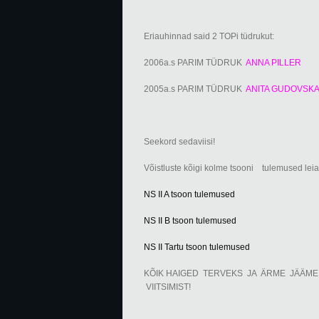
Eriauhinnad said 2 TOPi tüdrukut:
2006a.s PARIM TÜDRUK
ANNA PILLER
2005a.s PARIM TÜDRUK
ANITA GUDOVSK
Seekord sedaviisi!
Võistluste kõigi kolme tsooni tulemused leiate
NS II A tsoon tulemused
NS II B tsoon tulemused
NS II Tartu tsoon tulemused
KÕIK HAIGED TERVEKS JA ÄRME JÄÄME L
VIITSIMIST!