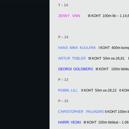
T – 14
JENNY VAIN
III KOHT 100m lib – 1.14,
P – 14
HANS MIKK KUULPAK
I KOHT 400m komp
ARTUR TOBLER
III KOHT 50m va-26,81 I
GEORGI GOLDBERG
III KOHT 100m liblik
P – 13
ROBIN LILL
II KOHT 50m va-28,22 II KOH
P – 15
CHRISTOPHER PALVADRE
II KOHT 100m l
HARRI VESKI
III KOHT 100m liblikat – 1.06