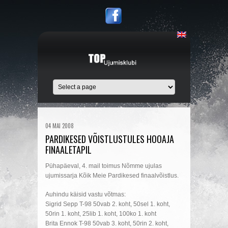
04 MAI 2008
PARDIKESED VÕISTLUSTULES HOOAJA
FINAALETAPIL
Pühapäeval, 4. mail toimus Nõmme ujulas
ujumissarja Kõik Meie Pardikesed finaalvõistlus.
Auhindu käisid vastu võtmas:
Sigrid Sepp T-98 50vab 2. koht, 50sel 1. koht,
50rin 1. koht, 25lib 1. koht, 100ko 1. koht
Brita Ennok T-98 50vab 3. koht, 50rin 2. koht,