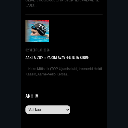
OLIVER KUULPAK CHRISTOPHER PALVADRE
LARS...
02 VEEBRUAR 2026
AASTA 2025 PARIM AVAVEEUJUJA KIRKE
MÕTSNIK
– Kirke Mõtsnik (TOP Ujumisklubi; treenerid Heidi
Kaasik, Aarne-Vello Kersa)...
ARHIIV
Arhiiv