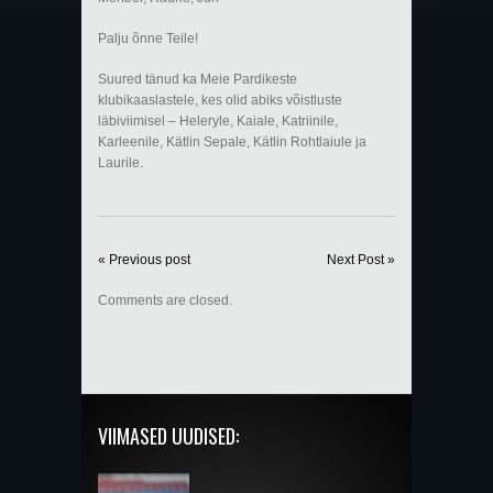
Palju õnne Teile!
Suured tänud ka Meie Pardikeste
klubikaaslastele, kes olid abiks võistluste
läbiviimisel – Heleryle, Kaiale, Katriinile,
Karleenile, Kätlin Sepale, Kätlin Rohtlaiule ja
Laurile.
« Previous post
Next Post »
Comments are closed.
VIIMASED UUDISED: