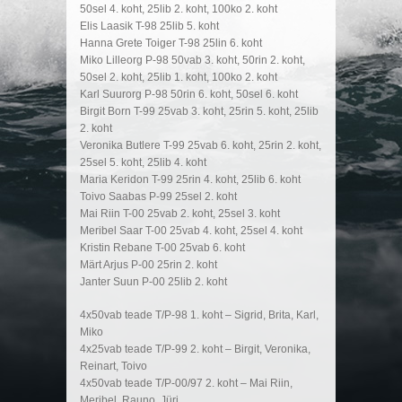
50sel 4. koht, 25lib 2. koht, 100ko 2. koht
Elis Laasik T-98 25lib 5. koht
Hanna Grete Toiger T-98 25lin 6. koht
Miko Lilleorg P-98 50vab 3. koht, 50rin 2. koht,
50sel 2. koht, 25lib 1. koht, 100ko 2. koht
Karl Suurorg P-98 50rin 6. koht, 50sel 6. koht
Birgit Born T-99 25vab 3. koht, 25rin 5. koht, 25lib
2. koht
Veronika Butlere T-99 25vab 6. koht, 25rin 2. koht,
25sel 5. koht, 25lib 4. koht
Maria Keridon T-99 25rin 4. koht, 25lib 6. koht
Toivo Saabas P-99 25sel 2. koht
Mai Riin T-00 25vab 2. koht, 25sel 3. koht
Meribel Saar T-00 25vab 4. koht, 25sel 4. koht
Kristin Rebane T-00 25vab 6. koht
Märt Arjus P-00 25rin 2. koht
Janter Suun P-00 25lib 2. koht
4x50vab teade T/P-98 1. koht – Sigrid, Brita, Karl,
Miko
4x25vab teade T/P-99 2. koht – Birgit, Veronika,
Reinart, Toivo
4x50vab teade T/P-00/97 2. koht – Mai Riin,
Meribel, Rauno, Jüri