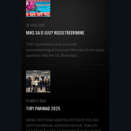
30 JUULI 2026
MIKS SA EI UJU? REGISTREERIMINE
SEPTEMBRIS ALGAVATELE UJUMISKURSUSTELE
JA TREENINGRÜHMADESSE ON AVATUD!
TOPi Ujumisklubi laste ja noorte
ujumistreeningud toimuvad Merivälja Kooli ujulas
(aadress Heki tee 16, Merivälja)...
10 MÄRTS 2026
TOPI PARIMAD 2025
KIRKE MÕTSNIK MARTIN POTSEPP POLINA
SOVTSA MIRIAM JÜRISOO ARTUR TOBLER