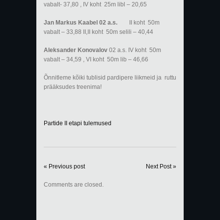
vabalt- 37,80 , IV koht 25m libl – 20,65
Jan Markus Kaabel 02 a.s.
II koht 50m
vabalt – 33,88 II,II koht 50m selili – 40,44
Aleksander Konovalov
02 a.s. IV koht 50m
vabalt – 34,59 , VI koht 50m lib – 46,66
Õnnitleme kõiki tublisid pardipere liikmeid ja ruttu
prääksudes treenima!
Partide II etapi tulemused
« Previous post
Next Post »
Comments are closed.