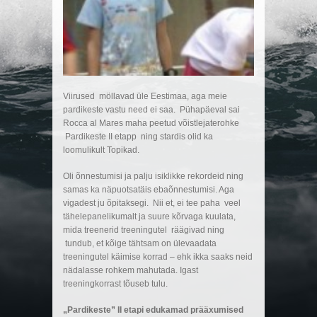
Viirused möllavad üle Eestimaa, aga meie
pardikeste vastu need ei saa. Pühapäeval sai
Rocca al Mares maha peetud võistlejaterohke
Pardikeste II etapp ning stardis olid ka
loomulikult Topikad.
Oli õnnestumisi ja palju isiklikke rekordeid ning
samas ka näpuotsatäis ebaõnnestumisi. Aga
vigadest ju õpitaksegi. Nii et, ei tee paha veel
tähelepanelikumalt ja suure kõrvaga kuulata,
mida treenerid treeningutel räägivad ning
tundub, et kõige tähtsam on ülevaadata
treeningutel käimise korrad – ehk ikka saaks neid
nädalasse rohkem mahutada. Igast
treeningkorrast tõuseb tulu.
„Pardikeste” II etapi eduka
mad prääxu
mised