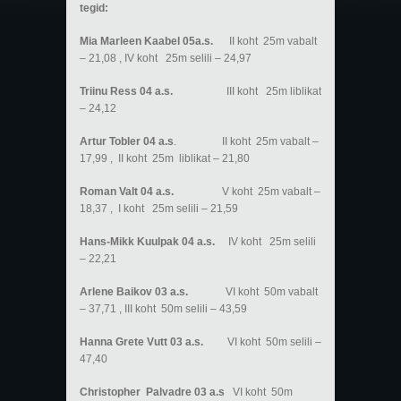
tegid:
Mia Marleen Kaabel 05a.s.
II koht 25m vabalt
– 21,08 , IV koht 25m selili – 24,97
Triinu Ress 04 a.s.
III koht 25m liblikat
– 24,12
Artur Tobler 04 a.s
. II koht 25m vabalt –
17,99 , II koht 25m liblikat – 21,80
Roman Valt 04 a.s.
V koht 25m vabalt –
18,37 , I koht 25m selili – 21,59
Hans-Mikk Kuulpak 04 a.s.
IV koht 25m selili
– 22,21
Arlene Baikov 03 a.s.
VI koht 50m vabalt
– 37,71 , III koht 50m selili – 43,59
Hanna Grete Vutt 03 a.s.
VI koht 50m selili –
47,40
Christopher Palvadre 03 a.s
VI koht 50m