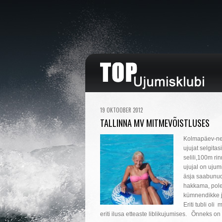
19 OKTOOBER 2012
TALLINNA MV MITMEVÕISTLUSES
Kolmapäev-nelj
ujujat selgita
selili,100m ri
ujujal on ujumi
äsja saabunud 
hakkama, pole
kümnendikke ja
Eriti tubli ol
eriti ilusa etteaste liblikujumises. Õnneks 