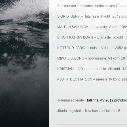
Seekordsed tublimatest tublimad, kes 10 par
SIGRID SEPP – tütarlaste II koht 2549 pun
MAI RIIN SALUMAA – tütarlaste V koht 1956
BIRGIT KATRIIN BORN – tütarlaste IX koht 
KERTRUD JÄRG – naiste VIII koht 2452 pu
MIKO LILLEORG – noormeeste VII koht 187
KRISTJAN LAID – noormeeste VIII koht 18
PJOTR DEGTJARJOV – meeste IV koht 2990
Tulemused leiate
Tallinna MV 2012 protokol
Jõudu sügishallis ikka basseini tulemast!