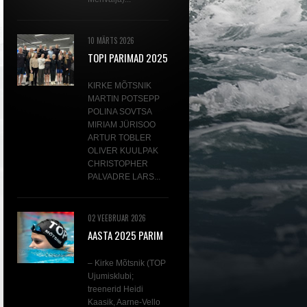
10 MÄRTS 2026
TOPI PARIMAD 2025
KIRKE MÕTSNIK
MARTIN POTSEPP
POLINA SOVTSA
MIRIAM JÜRISOO
ARTUR TOBLER
OLIVER KUULPAK
CHRISTOPHER
PALVADRE LARS...
02 VEEBRUAR 2026
AASTA 2025 PARIM
AVAVEEUJUJA KIRKE
MÕTSNIK
– Kirke Mõtsnik (TOP
Ujumisklubi;
treenerid Heidi
Kaasik, Aarne-Vello