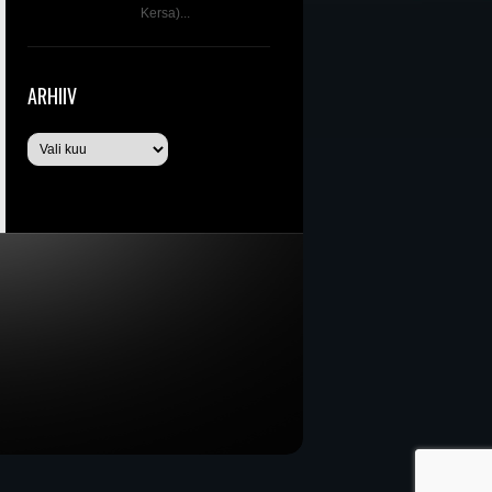
Kersa)...
ARHIIV
Arhiiv