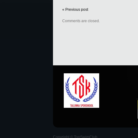
« Previous post
Comments are closed.
Copyright © TopSwimClub