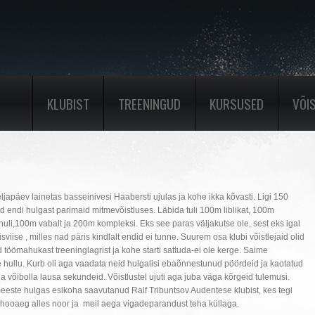
KLUBIST
TREENINGUD
KURSUSED
VÕI
apäev lainetas basseinivesi Haabersti ujulas ja kohe ikka kõvasti. Ligi 150
sid endi hulgast parimaid mitmevõistluses. Läbida tuli 100m liblikat, 100m
nnuli,100m vabalt ja 200m kompleksi. Eks see paras väljakutse ole, sest eks igal
sviise , milles nad päris kindlalt endid ei tunne. Suurem osa klubi võistlejaid olid
töömahukast treeninglagrist ja kohe starti sattuda-ei ole kerge. Saime
 hullu. Kurb oli aga vaadata neid hulgalisi ebaõnnestunud pöördeid ja kaotatud
 võibolla lausa sekundeid. Võistlustel ujuti aga juba väga kõrgeid tulemusi.
i meeste hulgas esikoha saavutanud Ralf Tribuntsov Audentese klubist, kes tegi
on hooaeg alles noor ja meil aega vigadeparandust teha küllaga.