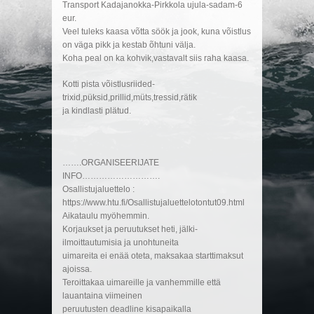
Transport Kadajanokka-Pirkkola ujula-sadam-6
eur.
Veel tuleks kaasa võtta söök ja jook, kuna võistlus
on väga pikk ja kestab õhtuni välja.
Koha peal on ka kohvik,vastavalt siis raha kaasa.
Kotti pista võistlusriided-
trixid,püksid,prillid,müts,tressid,rätik
ja kindlasti plätud.
…….ORGANISEERIJATE
INFO……………………….
Osallistujaluettelo :
https://www.htu.fi/Osallistujaluettelotontut09.html
Aikataulu myöhemmin.
Korjaukset ja peruutukset heti, jälki-
ilmoittautumisia ja unohtuneita
uimareita ei enää oteta, maksakaa starttimaksut
ajoissa.
Teroittakaa uimareille ja vanhemmille että
lauantaina viimeinen
peruutusten deadline kisapaikalla