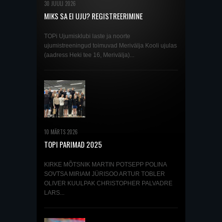
30 JUULI 2026
MIKS SA EI UJU? REGISTREERIMINE
SEPTEMBRIS ALGAVATELE UJUMISKURSUSTELE
JA TREENINGRÜHMADESSE ON AVATUD!
TOPi Ujumisklubi laste ja noorte
ujumistreeningud toimuvad Merivälja Kooli ujulas
(aadress Heki tee 16, Merivälja)...
10 MÄRTS 2026
TOPI PARIMAD 2025
KIRKE MÕTSNIK MARTIN POTSEPP POLINA
SOVTSA MIRIAM JÜRISOO ARTUR TOBLER
OLIVER KUULPAK CHRISTOPHER PALVADRE
LARS...