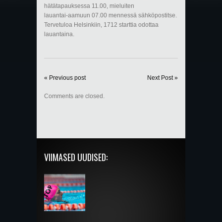
hätätapauksessa 11.00, mieluiten
lauantai-aamuun 07.00 mennessä sähköpostitse.
Tervetuloa Helsinkiin, 1712 starttia odottaa
lauantaina.
« Previous post
Next Post »
Comments are closed.
VIIMASED UUDISED: