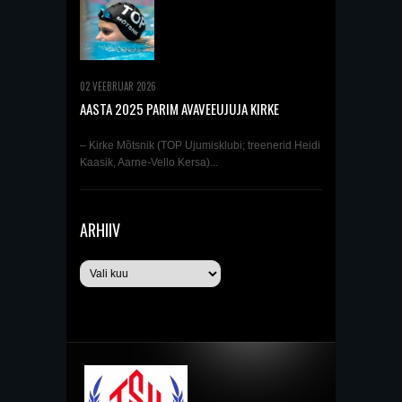
02 VEEBRUAR 2026
AASTA 2025 PARIM AVAVEEUJUJA KIRKE
MÕTSNIK
– Kirke Mõtsnik (TOP Ujumisklubi; treenerid Heidi
Kaasik, Aarne-Vello Kersa)...
ARHIIV
Arhiiv